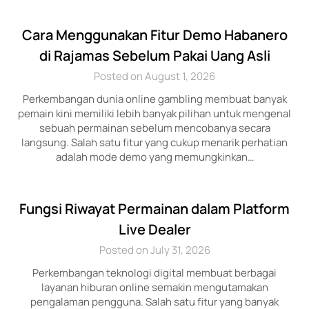
Cara Menggunakan Fitur Demo Habanero
di Rajamas Sebelum Pakai Uang Asli
Posted on August 1, 2026
Perkembangan dunia online gambling membuat banyak
pemain kini memiliki lebih banyak pilihan untuk mengenal
sebuah permainan sebelum mencobanya secara
langsung. Salah satu fitur yang cukup menarik perhatian
adalah mode demo yang memungkinkan…
Fungsi Riwayat Permainan dalam Platform
Live Dealer
Posted on July 31, 2026
Perkembangan teknologi digital membuat berbagai
layanan hiburan online semakin mengutamakan
pengalaman pengguna. Salah satu fitur yang banyak