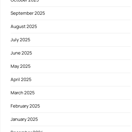
September 2025
August 2025
July 2025
June 2025
May 2025
April 2025
March 2025
February 2025
January 2025