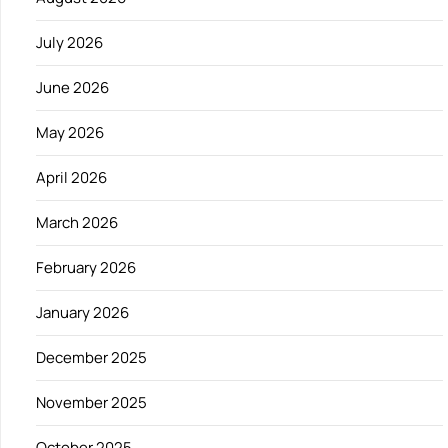
July 2026
June 2026
May 2026
April 2026
March 2026
February 2026
January 2026
December 2025
November 2025
October 2025