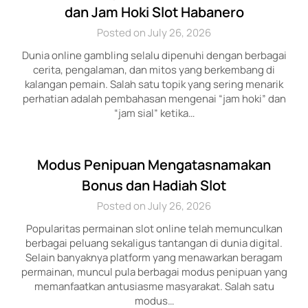
dan Jam Hoki Slot Habanero
Posted on July 26, 2026
Dunia online gambling selalu dipenuhi dengan berbagai
cerita, pengalaman, dan mitos yang berkembang di
kalangan pemain. Salah satu topik yang sering menarik
perhatian adalah pembahasan mengenai “jam hoki” dan
“jam sial” ketika…
Modus Penipuan Mengatasnamakan
Bonus dan Hadiah Slot
Posted on July 26, 2026
Popularitas permainan slot online telah memunculkan
berbagai peluang sekaligus tantangan di dunia digital.
Selain banyaknya platform yang menawarkan beragam
permainan, muncul pula berbagai modus penipuan yang
memanfaatkan antusiasme masyarakat. Salah satu
modus…