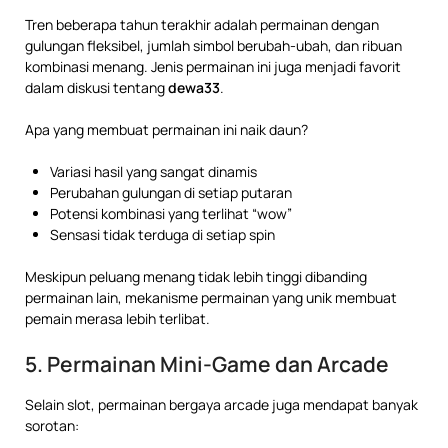
Tren beberapa tahun terakhir adalah permainan dengan
gulungan fleksibel, jumlah simbol berubah-ubah, dan ribuan
kombinasi menang. Jenis permainan ini juga menjadi favorit
dalam diskusi tentang
dewa33
.
Apa yang membuat permainan ini naik daun?
Variasi hasil yang sangat dinamis
Perubahan gulungan di setiap putaran
Potensi kombinasi yang terlihat “wow”
Sensasi tidak terduga di setiap spin
Meskipun peluang menang tidak lebih tinggi dibanding
permainan lain, mekanisme permainan yang unik membuat
pemain merasa lebih terlibat.
5. Permainan Mini-Game dan Arcade
Selain slot, permainan bergaya arcade juga mendapat banyak
sorotan: