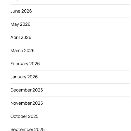
June 2026
May 2026
April 2026
March 2026
February 2026
January 2026
December 2025
November 2025
October 2025
September 2025