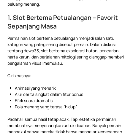
peluang menang.
1. Slot Bertema Petualangan – Favorit
Sepanjang Masa
Permainan slot bertema petualangan menjadi salah satu
kategori yang paling sering disebut pemain. Dalam diskusi
tentang dewa33, slot bertema eksplorasi hutan, pencarian
harta karun, dan perjalanan mitologi sering dianggap memberi
pengalaman visual memukau.
Ciri khasnya:
Animasi yang menarik
Alur cerita singkat dalam fitur bonus
Efek suara dramatis
Pola menang yang terasa “hidup”
Padahal, semua hasil tetap acak. Tapi estetika permainan
membuatnya menyenangkan untuk dibahas. Banyak pemain
mengakui bahwa mereka tidak hanya mengejar kemenangan,