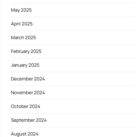
May 2025
April 2025
March 2025
February 2025
January 2025
December 2024
November 2024
October 2024
September 2024
August 2024