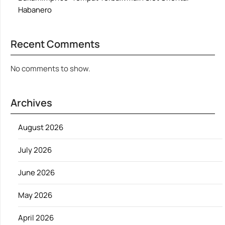
Habanero
Recent Comments
No comments to show.
Archives
August 2026
July 2026
June 2026
May 2026
April 2026