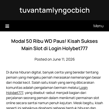
Skip
tuvantamlyngocbich
to
content
Menu
Modal 50 Ribu WD Paus! Kisah Sukses
Main Slot di Login Holybet777
Posted on June 11, 2026
Di dunia hiburan digital, banyak cerita yang beredar tentang
pemain yang mengaku pernah merasakan kemenangan besar
dari modal kecil. Salah satu kisah yang sering dibicarakan
komunitas adalah pengalaman bermain melalui
Login
Holybet777
, yang disebut-sebut menjadi bagian dari
perjalanan seorang pemain dalam menikmati permainan slot
online secara santai namun penuh kejutan. Meski begitu, kisah
seperti ini sebaiknya dipahami sebagai bentuk hiburan dan