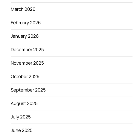
March 2026
February 2026
January 2026
December 2025
November 2025
October 2025
September 2025
August 2025
July 2025
June 2025