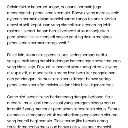
Selain faktor keberuntungan, suasana bermain juga
memengaruhi pengalaman pemain. Banyak yang merasa lebih
nyaman bermain dalam kondisi santai tanpa tekanan. Ketika
emosi stabil, keputusan yang diambil pun cenderung lebih
rasional, seperti kapan harus berhenti atau melanjutkan
permainan. Hal ini menjadi bagian penting dalam menjaga
pengalaman bermain tetap positif.
Di sisi lain, komunitas pemain juga sering berbagi cerita
serupa, baik yang berakhir dengan kemenangan besar maupun
yang biasa saja. Diskusi ini menciptakan ruang interaksi yang
cukup aktif, di mana setiap orang bisa bertukar pengalaman
dan pandangan. Namun tetap perlu diingat bahwa setiap
pengalaman bersifat individual dan tidak bisa digeneralisasi.
Game slot sendiri terus berkembang dengan berbagai fitur
menarik, mulai dari tema visual yang beragam hingga bonus
interaktif yang membuat permainan terasa lebih hidup. Semua
elemen ini dirancang untuk memberikan pengalaman hiburan
yang imersif bagi pemain. Tidak heran jika banyak orang
tertarik mencoba meskipun hanya untuk sekadar mengisi