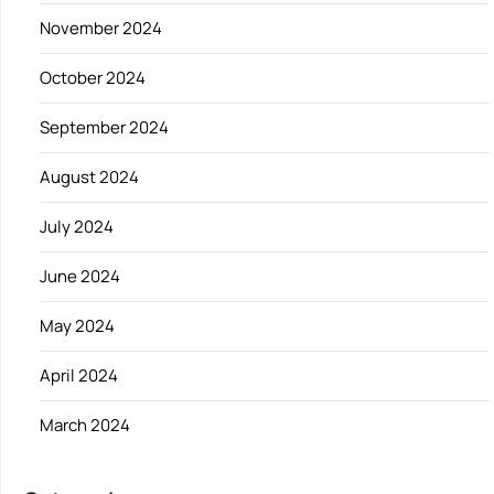
November 2024
October 2024
September 2024
August 2024
July 2024
June 2024
May 2024
April 2024
March 2024