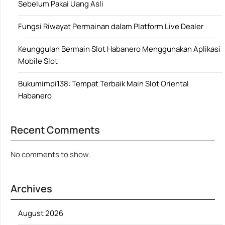
Sebelum Pakai Uang Asli
Fungsi Riwayat Permainan dalam Platform Live Dealer
Keunggulan Bermain Slot Habanero Menggunakan Aplikasi
Mobile Slot
Bukumimpi138: Tempat Terbaik Main Slot Oriental
Habanero
Recent Comments
No comments to show.
Archives
August 2026