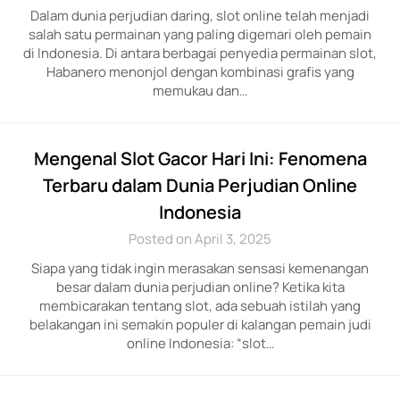
Dalam dunia perjudian daring, slot online telah menjadi
salah satu permainan yang paling digemari oleh pemain
di Indonesia. Di antara berbagai penyedia permainan slot,
Habanero menonjol dengan kombinasi grafis yang
memukau dan…
Mengenal Slot Gacor Hari Ini: Fenomena
Terbaru dalam Dunia Perjudian Online
Indonesia
Posted on April 3, 2025
Siapa yang tidak ingin merasakan sensasi kemenangan
besar dalam dunia perjudian online? Ketika kita
membicarakan tentang slot, ada sebuah istilah yang
belakangan ini semakin populer di kalangan pemain judi
online Indonesia: “slot…