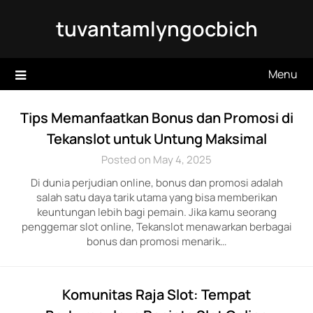
Skip
tuvantamlyngocbich
to
content
Menu
Tips Memanfaatkan Bonus dan Promosi di
Tekanslot untuk Untung Maksimal
Posted on May 4, 2025
Di dunia perjudian online, bonus dan promosi adalah
salah satu daya tarik utama yang bisa memberikan
keuntungan lebih bagi pemain. Jika kamu seorang
penggemar slot online, Tekanslot menawarkan berbagai
bonus dan promosi menarik…
Komunitas Raja Slot: Tempat