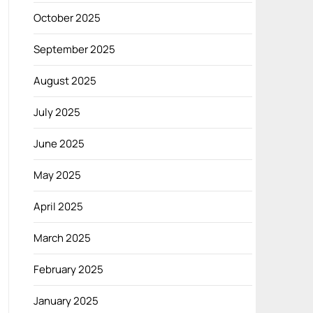
October 2025
September 2025
August 2025
July 2025
June 2025
May 2025
April 2025
March 2025
February 2025
January 2025