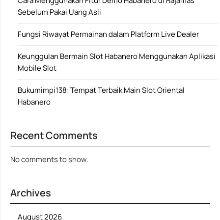
Cara Menggunakan Fitur Demo Habanero di Rajamas
Sebelum Pakai Uang Asli
Fungsi Riwayat Permainan dalam Platform Live Dealer
Keunggulan Bermain Slot Habanero Menggunakan Aplikasi
Mobile Slot
Bukumimpi138: Tempat Terbaik Main Slot Oriental
Habanero
Recent Comments
No comments to show.
Archives
August 2026