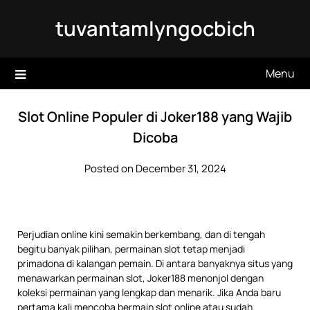
Skip
tuvantamlyngocbich
to
content
Menu
Slot Online Populer di Joker188 yang Wajib
Dicoba
Posted on December 31, 2024
Perjudian online kini semakin berkembang, dan di tengah
begitu banyak pilihan, permainan slot tetap menjadi
primadona di kalangan pemain. Di antara banyaknya situs yang
menawarkan permainan slot, Joker188 menonjol dengan
koleksi permainan yang lengkap dan menarik. Jika Anda baru
pertama kali mencoba bermain slot online atau sudah