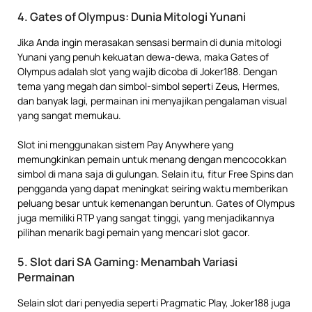
4. Gates of Olympus: Dunia Mitologi Yunani
Jika Anda ingin merasakan sensasi bermain di dunia mitologi
Yunani yang penuh kekuatan dewa-dewa, maka Gates of
Olympus adalah slot yang wajib dicoba di Joker188. Dengan
tema yang megah dan simbol-simbol seperti Zeus, Hermes,
dan banyak lagi, permainan ini menyajikan pengalaman visual
yang sangat memukau.
Slot ini menggunakan sistem Pay Anywhere yang
memungkinkan pemain untuk menang dengan mencocokkan
simbol di mana saja di gulungan. Selain itu, fitur Free Spins dan
pengganda yang dapat meningkat seiring waktu memberikan
peluang besar untuk kemenangan beruntun. Gates of Olympus
juga memiliki RTP yang sangat tinggi, yang menjadikannya
pilihan menarik bagi pemain yang mencari slot gacor.
5. Slot dari SA Gaming: Menambah Variasi
Permainan
Selain slot dari penyedia seperti Pragmatic Play, Joker188 juga