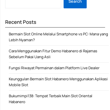
Search
Recent Posts
Bermain Slot Online Melalui Smartphone vs PC: Mana yang
Lebih Nyaman?
Cara Menggunakan Fitur Demo Habanero di Rajamas
Sebelum Pakai Uang Asli
Fungsi Riwayat Permainan dalam Platform Live Dealer
Keunggulan Bermain Slot Habanero Menggunakan Aplikasi
Mobile Slot
Bukumimpi138: Tempat Terbaik Main Slot Oriental
Habanero