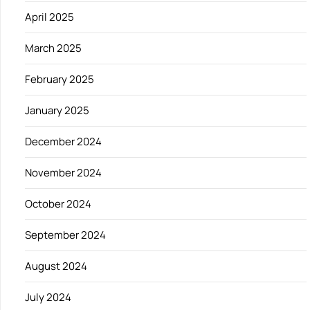
April 2025
March 2025
February 2025
January 2025
December 2024
November 2024
October 2024
September 2024
August 2024
July 2024