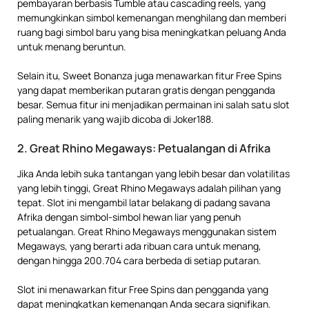
pembayaran berbasis Tumble atau cascading reels, yang
memungkinkan simbol kemenangan menghilang dan memberi
ruang bagi simbol baru yang bisa meningkatkan peluang Anda
untuk menang beruntun.
Selain itu, Sweet Bonanza juga menawarkan fitur Free Spins
yang dapat memberikan putaran gratis dengan pengganda
besar. Semua fitur ini menjadikan permainan ini salah satu slot
paling menarik yang wajib dicoba di Joker188.
2. Great Rhino Megaways: Petualangan di Afrika
Jika Anda lebih suka tantangan yang lebih besar dan volatilitas
yang lebih tinggi, Great Rhino Megaways adalah pilihan yang
tepat. Slot ini mengambil latar belakang di padang savana
Afrika dengan simbol-simbol hewan liar yang penuh
petualangan. Great Rhino Megaways menggunakan sistem
Megaways, yang berarti ada ribuan cara untuk menang,
dengan hingga 200.704 cara berbeda di setiap putaran.
Slot ini menawarkan fitur Free Spins dan pengganda yang
dapat meningkatkan kemenangan Anda secara signifikan.