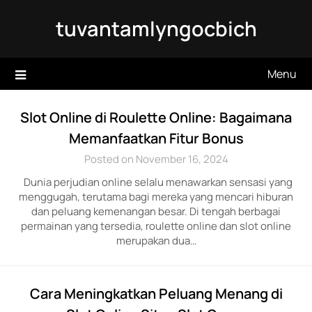
Skip
tuvantamlyngocbich
to
content
Menu
Slot Online di Roulette Online: Bagaimana
Memanfaatkan Fitur Bonus
Posted on November 16, 2024
Dunia perjudian online selalu menawarkan sensasi yang
menggugah, terutama bagi mereka yang mencari hiburan
dan peluang kemenangan besar. Di tengah berbagai
permainan yang tersedia, roulette online dan slot online
merupakan dua…
Cara Meningkatkan Peluang Menang di